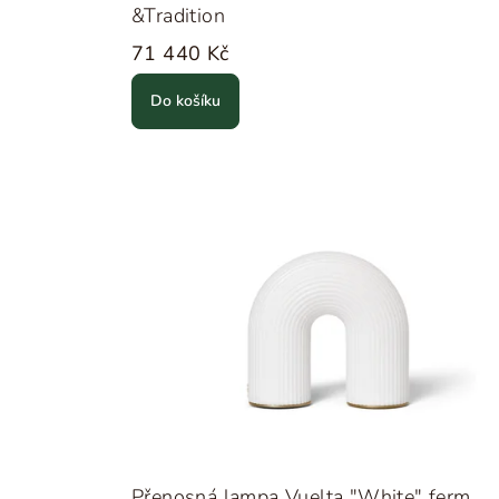
&Tradition
71 440 Kč
Do košíku
Přenosná lampa Vuelta "White" ferm