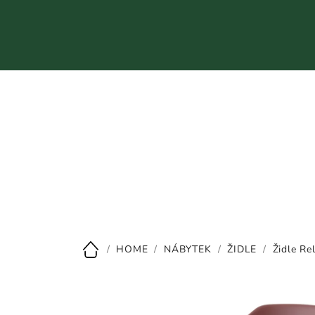
Přejít
na
obsah
CZK
/
HOME
/
NÁBYTEK
/
ŽIDLE
/
Židle R
Domů