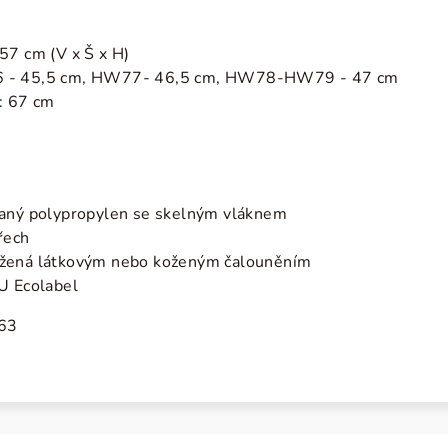
57 cm (V x Š x H)
6 - 45,5 cm, HW77- 46,5 cm, HW78-HW79 - 47 cm
: 67 cm
vaný polypropylen se skelným vláknem
řech
ažená látkovým nebo koženým čalouněním
U Ecolabel
63