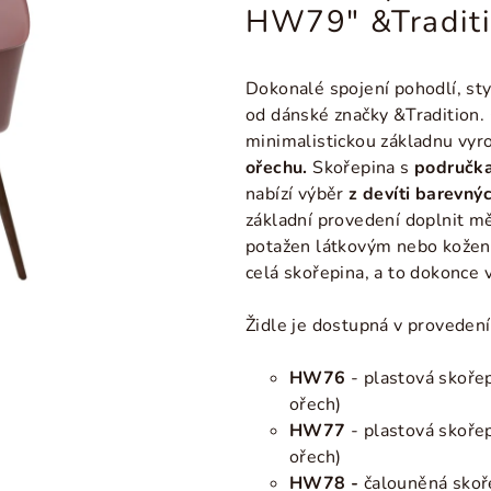
HW79" &Tradit
Dokonalé spojení pohodlí, styl
od dánské značky &Traditio
minimalistickou základnu vy
ořechu
.
Skořepina s
područk
nabízí výběr
z devíti barevný
základní provedení doplnit 
potažen látkovým nebo kožen
celá skořepina, a to dokonce
Židle je dostupná v provedení
HW76
- plastová skoře
ořech)
HW77
- plastová skoře
ořech)
HW78 -
čalouněná skoř