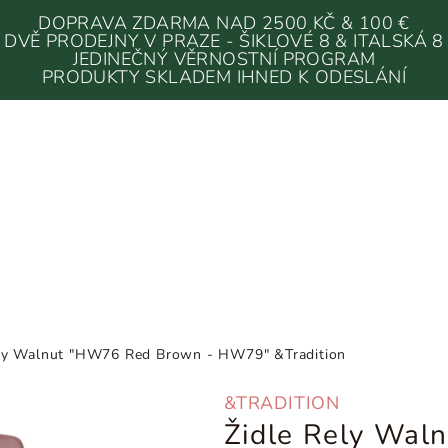
DOPRAVA ZDARMA NAD 2500 KČ & 100 €
DVĚ PRODEJNY V PRAZE - ŠIKLOVÉ 8 & ITALSKÁ 8
JEDINEČNÝ VĚRNOSTNÍ PROGRAM
PRODUKTY SKLADEM IHNED K ODESLÁNÍ
ely Walnut "HW76 Red Brown - HW79" &Tradition
&TRADITION
Židle Rely Wal