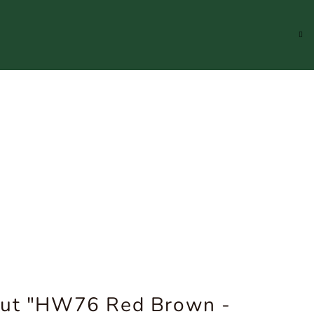
Hledat
Přihlášení
Náku
koší
nut "HW76 Red Brown -