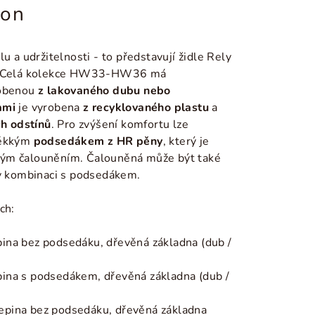
ion
u a udržitelnosti - to představují židle Rely
n. Celá kolekce HW33-HW36 má
robenou
z lakovaného dubu nebo
ami
je vyrobena
z recyklovaného plastu
a
ch odstínů
.
Pro zvýšení komfortu lze
měkkým
podsedákem z HR pěny
, který je
ým čalouněním. Čalouněná může být také
 v kombinaci s podsedákem.
ch:
pina bez podsedáku, dřevěná základna (dub /
pina s podsedákem, dřevěná základna (dub /
epina bez podsedáku, dřevěná základna