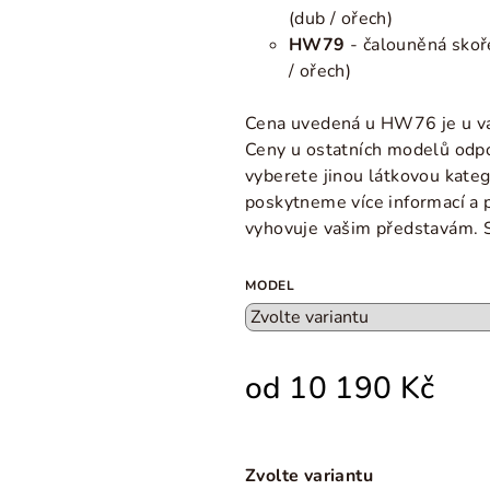
(dub / ořech)
HW79
- čalouněná sko
/ ořech)
Cena uvedená u HW76 je u va
Ceny u ostatních modelů odpov
vyberete jinou látkovou kateg
poskytneme více informací a
vyhovuje vašim představám. 
MODEL
od
10 190 Kč
Zvolte variantu