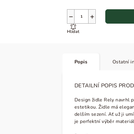
−
+
Hlídat
Popis
Ostatní i
DETAILNÍ POPIS PRO
Design židle Rely navrhl 
estetikou. Židle má
elegan
delším sezení. Ať už ji um
je perfektní výběr materiá