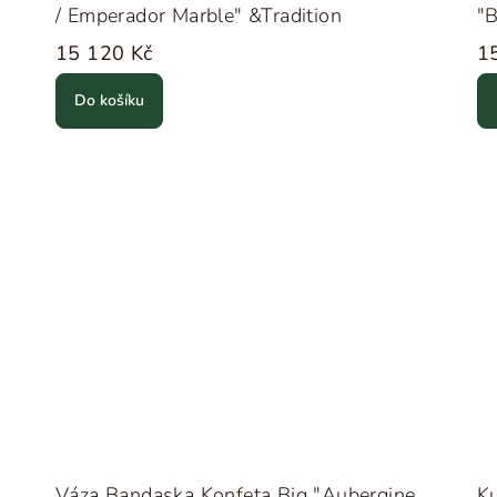
/ Emperador Marble" &Tradition
"B
15 120 Kč
1
Do košíku
Váza Bandaska Konfeta Big "Aubergine
Ku