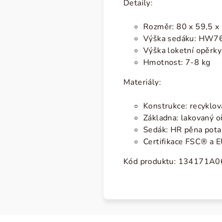
Detaily:
Rozměr: 80 x 59,5 x 
Výška sedáku: HW7
Výška loketní opěrky
Hmotnost: 7-8 kg
Materiály:
Konstrukce: recyklo
Základna: lakovaný o
Sedák: HR pěna pot
Certifikace FSC® a
E
Kód produktu:
134171A0