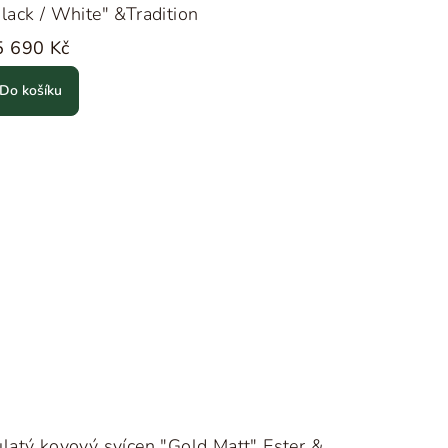
lack / White" &Tradition
5 690 Kč
Do košíku
latý kovový svícen "Gold Matt" Ester &