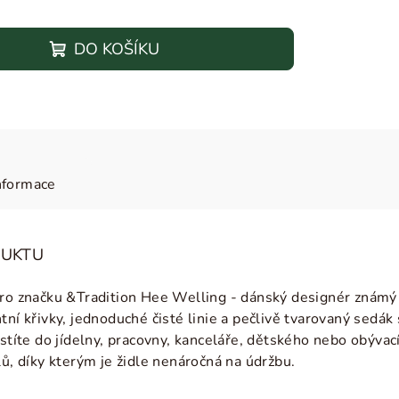
DO KOŠÍKU
nformace
DUKTU
pro značku
&Tradition Hee Welling - dánský designér
známý 
tní křivky, jednoduché čisté linie a pečlivě tvarovaný sedák 
ístíte do jídelny, pracovny, kanceláře, dětského nebo obývací
lů, díky kterým je židle nenáročná na údržbu.